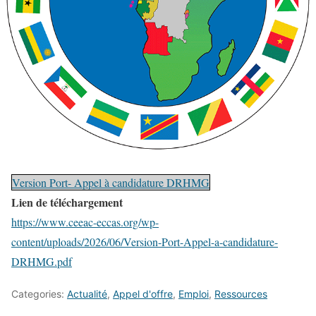
Version Port- Appel à candidature DRHMG
Lien de téléchargement
https://www.ceeac-eccas.org/wp-
content/uploads/2026/06/Version-Port-Appel-a-candidature-
DRHMG.pdf
Categories:
Actualité
,
Appel d'offre
,
Emploi
,
Ressources