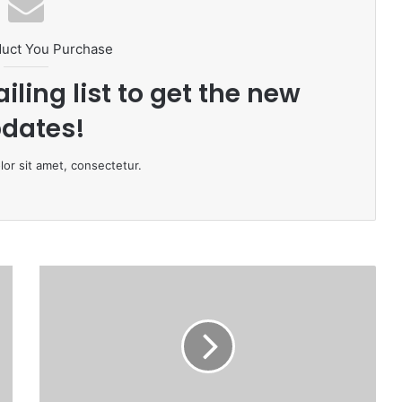
duct You Purchase
iling list to get the new
dates!
or sit amet, consectetur.
About
us