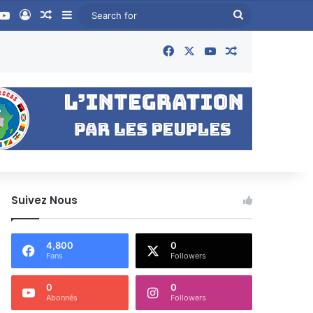
ook
YouTube
Log In
Random Article
Sidebar
Search
for
Facebook
X
YouTube
Random Articl
Suivez Nous
4,800
0
Fans
Followers
0
0
Abonnés
Followers