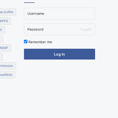
el d'offre
APPS
Forget?
TI
R
Remember me
AEMF
Log In
mmission
ssifié(e)