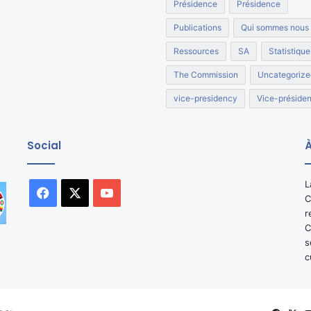
Présidence
Présidence
Publications
Qui sommes nous
Ressources
SA
Statistique
The Commission
Uncategorize
vice-presidency
Vice-préside
Social
À
L
Facebook
X
YouTube
C
r
C
s
c