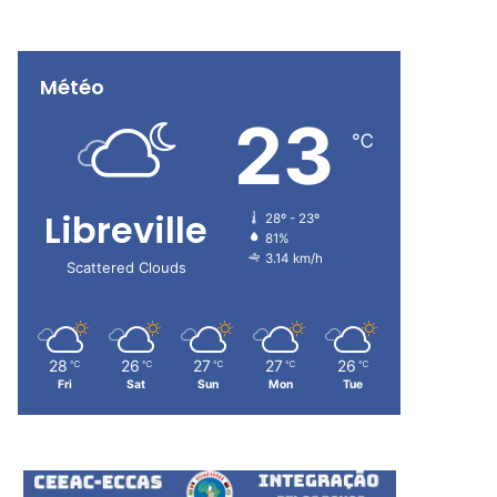
Météo
23
℃
Libreville
28º - 23º
81%
3.14 km/h
Scattered Clouds
28
26
27
27
26
℃
℃
℃
℃
℃
Fri
Sat
Sun
Mon
Tue