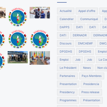
Actualité
Appel d'offre
App
Calendrier
Communiqué
D
DAPPS
DATI
DATI
DA
DATI
DERNADR
DERNAD
Discours
DMCAEMF
DMC
DPGDHS
DPGDHS
Emploi
Emploi
Job
Job
La Co
Le Président
News
Non cla
Partenaires
Pays Membres
Presentation
Presidencia
Presidency
Press release
Programmes
Présentation