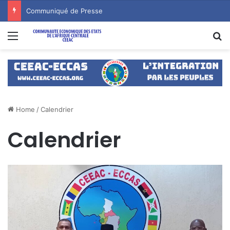
Communiqué de Presse
Menu
S
Home
/
Calendrier
Calendrier