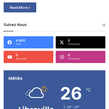
Read More »
Suivez Nous
4,800
0
Fans
Followers
0
0
Abonnés
Followers
Météo
26
℃
26º - 24º