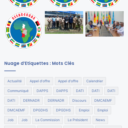
Nuage d’Etiquettes : Mots Clés
Actualité
Appel d'offre
Appel d'offre
Calendrier
Communiqué
DAPPS
DAPPS
DATI
DATI
DATI
DATI
DERNADR
DERNADR
Discours
DMCAEMF
DMCAEMF
DPGDHS
DPGDHS
Emploi
Emploi
Job
Job
La Commission
Le Président
News