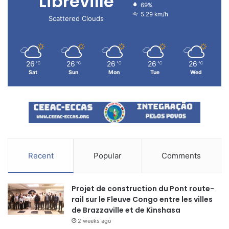
Libreville
69%
5.29 km/h
Scattered Clouds
26
26
26
26
26
℃
℃
℃
℃
℃
Sat
Sun
Mon
Tue
Wed
Recent
Popular
Comments
Projet de construction du Pont route-
rail sur le Fleuve Congo entre les villes
de Brazzaville et de Kinshasa
2 weeks ago