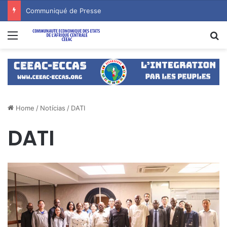
Communiqué de Presse
Menu
S
Home
/
Notícias
/
DATI
DATI