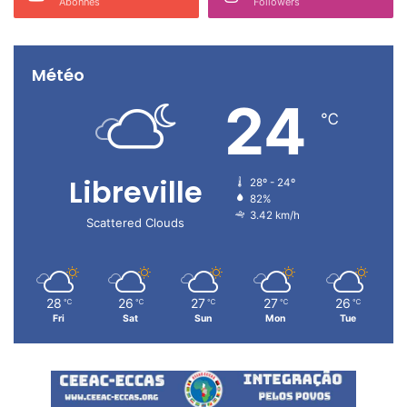
Abonnés
Followers
Météo
24
℃
Libreville
28º - 24º
82%
3.42 km/h
Scattered Clouds
28
26
27
27
26
℃
℃
℃
℃
℃
Fri
Sat
Sun
Mon
Tue