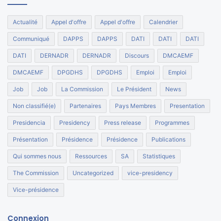
Actualité
Appel d'offre
Appel d'offre
Calendrier
Communiqué
DAPPS
DAPPS
DATI
DATI
DATI
DATI
DERNADR
DERNADR
Discours
DMCAEMF
DMCAEMF
DPGDHS
DPGDHS
Emploi
Emploi
Job
Job
La Commission
Le Président
News
Non classifié(e)
Partenaires
Pays Membres
Presentation
Presidencia
Presidency
Press release
Programmes
Présentation
Présidence
Présidence
Publications
Qui sommes nous
Ressources
SA
Statistiques
The Commission
Uncategorized
vice-presidency
Vice-présidence
Connexion