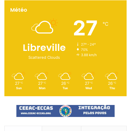
Météo
27
℃
Libreville
27º - 24º
70%
3.88 km/h
Scattered Clouds
27
27
26
27
26
℃
℃
℃
℃
℃
Sun
Mon
Tue
Wed
Thu