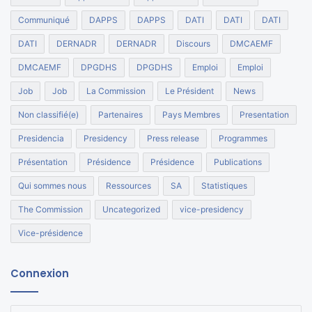
Communiqué
DAPPS
DAPPS
DATI
DATI
DATI
DATI
DERNADR
DERNADR
Discours
DMCAEMF
DMCAEMF
DPGDHS
DPGDHS
Emploi
Emploi
Job
Job
La Commission
Le Président
News
Non classifié(e)
Partenaires
Pays Membres
Presentation
Presidencia
Presidency
Press release
Programmes
Présentation
Présidence
Présidence
Publications
Qui sommes nous
Ressources
SA
Statistiques
The Commission
Uncategorized
vice-presidency
Vice-présidence
Connexion