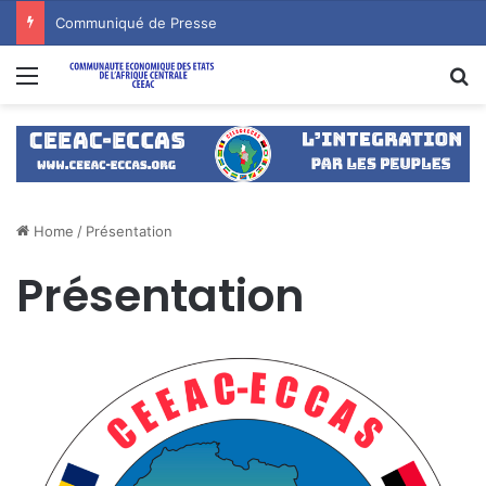
Communiqué de Presse
Menu
S
Home
/
Présentation
Présentation