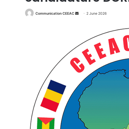
Communication CEEAC
S
2 June 2026
e
n
d
a
n
e
m
a
i
l