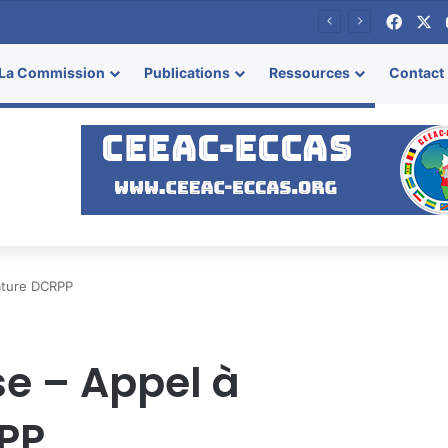
Face
X
se
La Commission
Publications
Ressources
Contact
dature DCRPP
se – Appel à
PP