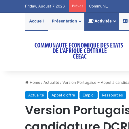
Friday, August 7 2026
Brèves
Communiqué de Pres
Accueil
Présentation
Activités
Home
/
Actualité
/
Version Portugaise – Appel à candi
Actualité
Appel d'offre
Emploi
Ressources
Version Portugai
candidature DCR