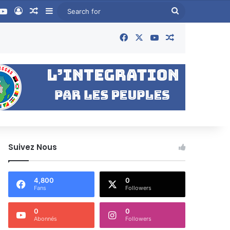
book
YouTube
Log In
Random Article
Sidebar
Search
for
Facebook
X
YouTube
Random Articl
Suivez Nous
4,800
0
Fans
Followers
0
0
Abonnés
Followers