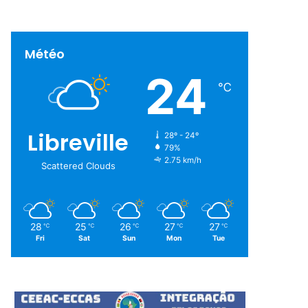
Météo
24
℃
Libreville
28º - 24º
79%
2.75 km/h
Scattered Clouds
28
25
26
27
27
℃
℃
℃
℃
℃
Fri
Sat
Sun
Mon
Tue