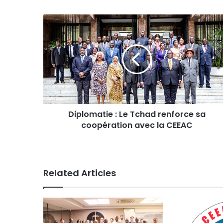
D
i
p
l
o
m
a
t
i
Diplomatie : Le Tchad renforce sa
e
coopération avec la CEEAC
:
L
e
T
c
Related Articles
h
a
d
r
e