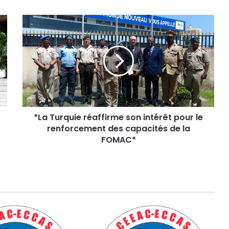
*
L
a
T
u
r
q
u
i
*La Turquie réaffirme son intérêt pour le
e
renforcement des capacités de la
r
é
FOMAC*
a
f
f
i
r
m
e
s