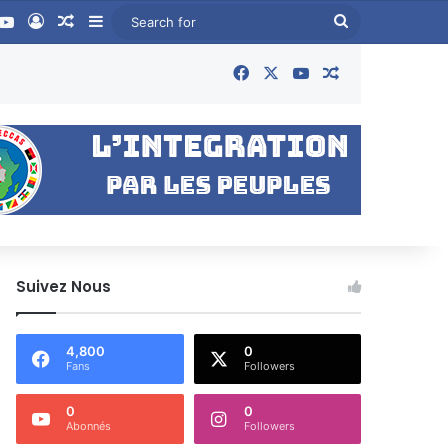
book
YouTube
Log In
Random Article
Sidebar
Search
for
Facebook
X
YouTube
Random Articl
Suivez Nous
4,800
0
Fans
Followers
0
0
Abonnés
Followers