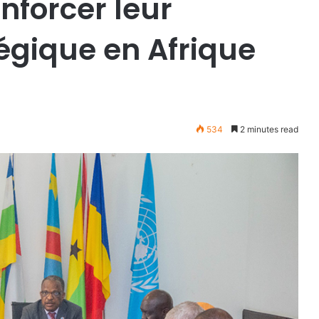
forcer leur
égique en Afrique
534
2 minutes read