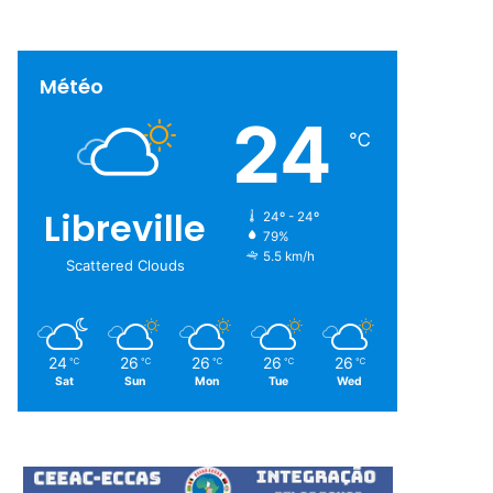
Météo
24
℃
Libreville
24º - 24º
79%
5.5 km/h
Scattered Clouds
24
26
26
26
26
℃
℃
℃
℃
℃
Sat
Sun
Mon
Tue
Wed