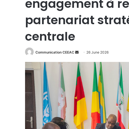
engagement à ren
partenariat strat
centrale
Communication CEEAC
S
26 June 2026
e
n
d
a
n
e
m
a
i
l