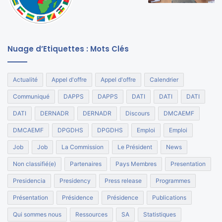
Nuage d’Etiquettes : Mots Clés
Actualité
Appel d'offre
Appel d'offre
Calendrier
Communiqué
DAPPS
DAPPS
DATI
DATI
DATI
DATI
DERNADR
DERNADR
Discours
DMCAEMF
DMCAEMF
DPGDHS
DPGDHS
Emploi
Emploi
Job
Job
La Commission
Le Président
News
Non classifié(e)
Partenaires
Pays Membres
Presentation
Presidencia
Presidency
Press release
Programmes
Présentation
Présidence
Présidence
Publications
Qui sommes nous
Ressources
SA
Statistiques