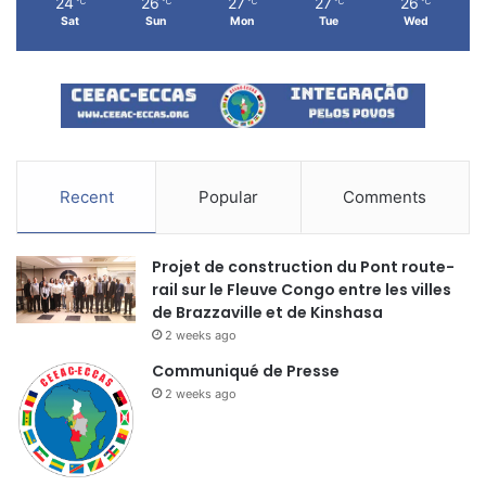
24
26
27
27
26
℃
℃
℃
℃
℃
Sat
Sun
Mon
Tue
Wed
Recent
Popular
Comments
Projet de construction du Pont route-
rail sur le Fleuve Congo entre les villes
de Brazzaville et de Kinshasa
2 weeks ago
Communiqué de Presse
2 weeks ago