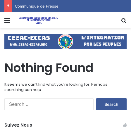
Communiqué de Presse
Menu
S
Nothing Found
It seems we can’t find what you’re looking for. Perhaps
searching can help.
S
e
a
r
Suivez Nous
c