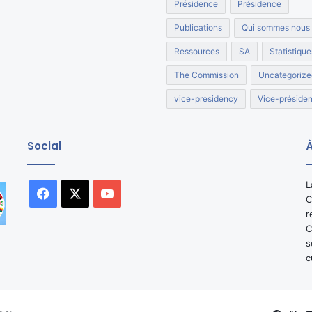
Présidence
Présidence
Publications
Qui sommes nous
Ressources
SA
Statistique
The Commission
Uncategorize
vice-presidency
Vice-préside
Social
À
L
Facebook
X
YouTube
C
r
C
s
c