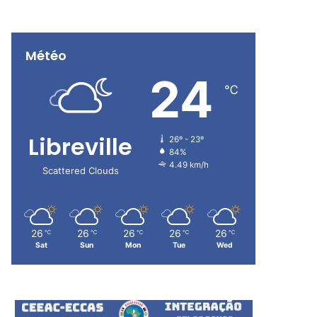
Météo
24
℃
Libreville
26º - 23º
84%
4.49 km/h
Scattered Clouds
26
26
26
26
26
℃
℃
℃
℃
℃
Sat
Sun
Mon
Tue
Wed