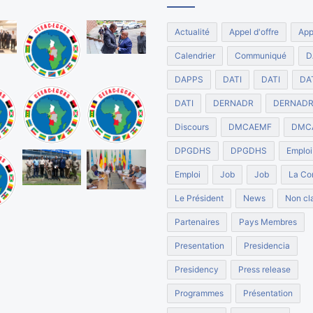
Actualité
Appel d'offre
App
Calendrier
Communiqué
D
DAPPS
DATI
DATI
DA
DATI
DERNADR
DERNAD
Discours
DMCAEMF
DMC
DPGDHS
DPGDHS
Emploi
Emploi
Job
Job
La Co
Le Président
News
Non cla
Partenaires
Pays Membres
Presentation
Presidencia
Presidency
Press release
Programmes
Présentation