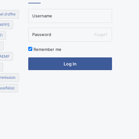
el d'offre
APPS
Forget?
TI
R
Remember me
AEMF
Log In
mmission
ssifié(e)