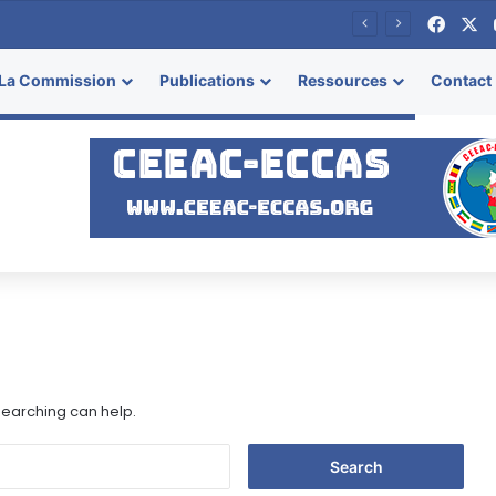
Face
X
esse
La Commission
Publications
Ressources
Contact
 searching can help.
S
e