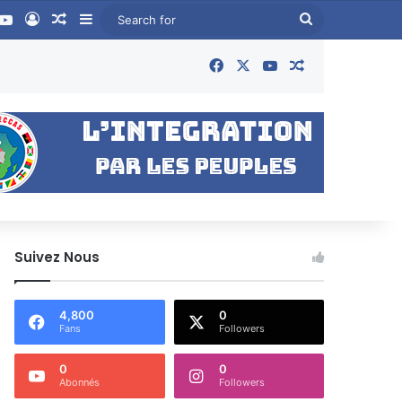
book
YouTube
Log In
Random Article
Sidebar
Search
for
Facebook
X
YouTube
Random Articl
Suivez Nous
4,800
0
Fans
Followers
0
0
Abonnés
Followers