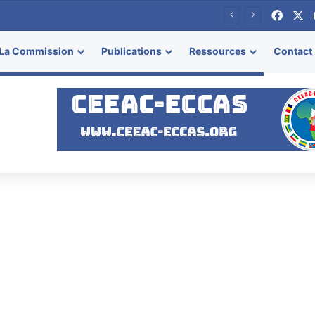
Face
X
se
La Commission
Publications
Ressources
Contact