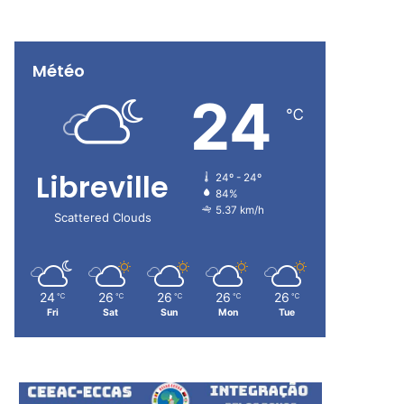
Météo
24
℃
Libreville
24º - 24º
84%
5.37 km/h
Scattered Clouds
24
26
26
26
26
℃
℃
℃
℃
℃
Fri
Sat
Sun
Mon
Tue