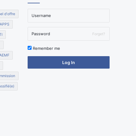
el d'offre
APPS
Forget?
TI
R
Remember me
AEMF
Log In
mmission
ssifié(e)