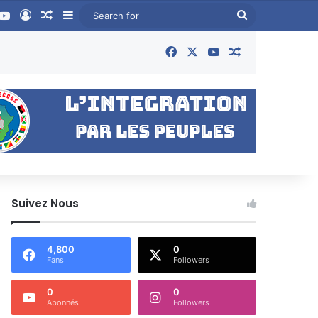
book
YouTube
Log In
Random Article
Sidebar
Search
for
Facebook
X
YouTube
Random Articl
Suivez Nous
4,800
0
Fans
Followers
0
0
Abonnés
Followers