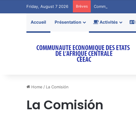
Friday, August 7 2026
Brèves
Communiqué de Pres
Accueil
Présentation
Activités
Home
/
La Comisión
La Comisión