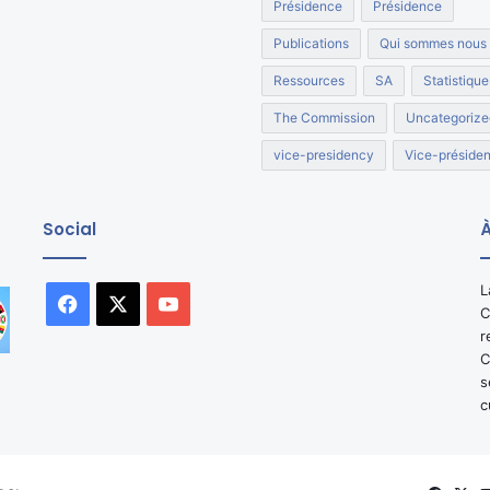
Présidence
Présidence
Publications
Qui sommes nous
Ressources
SA
Statistique
The Commission
Uncategorize
vice-presidency
Vice-préside
Social
À
L
Facebook
X
YouTube
C
r
C
s
c