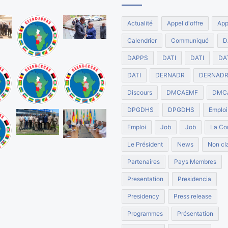
Actualité
Appel d'offre
App
Calendrier
Communiqué
D
DAPPS
DATI
DATI
DA
DATI
DERNADR
DERNAD
Discours
DMCAEMF
DMC
DPGDHS
DPGDHS
Emploi
Emploi
Job
Job
La Co
Le Président
News
Non cla
Partenaires
Pays Membres
Presentation
Presidencia
Presidency
Press release
Programmes
Présentation