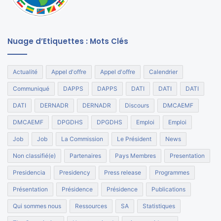
Nuage d’Etiquettes : Mots Clés
Actualité
Appel d'offre
Appel d'offre
Calendrier
Communiqué
DAPPS
DAPPS
DATI
DATI
DATI
DATI
DERNADR
DERNADR
Discours
DMCAEMF
DMCAEMF
DPGDHS
DPGDHS
Emploi
Emploi
Job
Job
La Commission
Le Président
News
Non classifié(e)
Partenaires
Pays Membres
Presentation
Presidencia
Presidency
Press release
Programmes
Présentation
Présidence
Présidence
Publications
Qui sommes nous
Ressources
SA
Statistiques