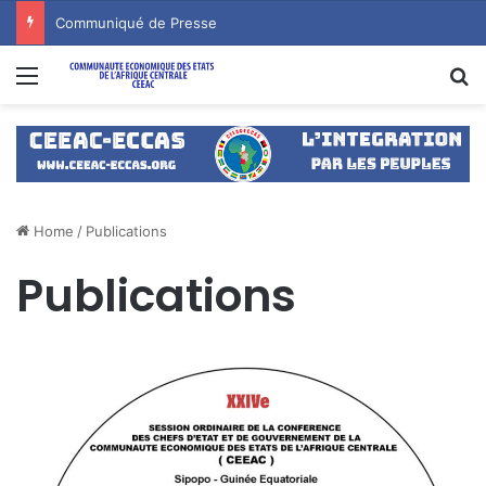
Communiqué de Presse
Menu
S
Home
/
Publications
Publications