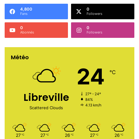
4,800
0
Fans
Followers
0
0
Abonnés
Followers
Météo
24
℃
Libreville
27º - 24º
84%
4.13 km/h
Scattered Clouds
27
27
26
27
26
℃
℃
℃
℃
℃