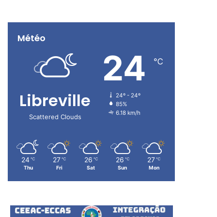
Météo
24
℃
Libreville
24º - 24º
85%
6.18 km/h
Scattered Clouds
24
27
26
26
27
℃
℃
℃
℃
℃
Thu
Fri
Sat
Sun
Mon