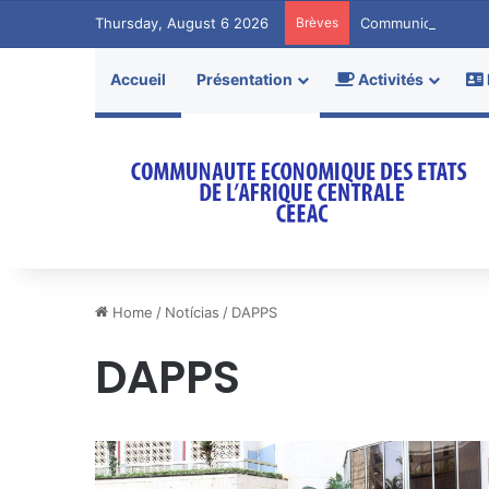
Thursday, August 6 2026
Brèves
Communiqué de P
Accueil
Présentation
Activités
Home
/
Notícias
/
DAPPS
DAPPS