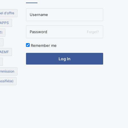
el d'offre
APPS
Forget?
TI
R
Remember me
AEMF
Log In
mmission
ssifié(e)