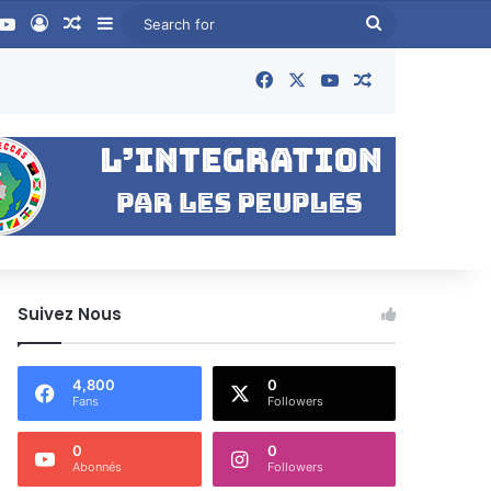
book
YouTube
Log In
Random Article
Sidebar
Search
for
Facebook
X
YouTube
Random Articl
Suivez Nous
4,800
0
Fans
Followers
0
0
Abonnés
Followers