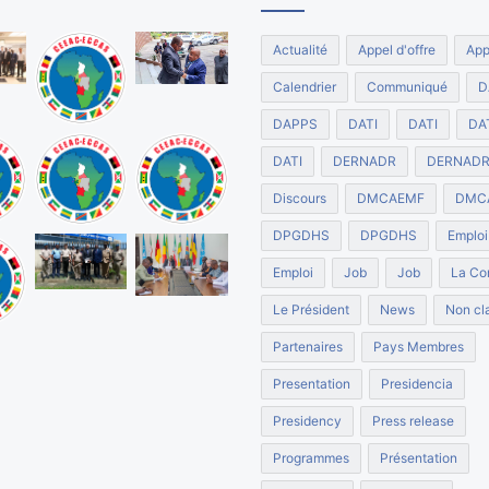
Actualité
Appel d'offre
App
Calendrier
Communiqué
D
DAPPS
DATI
DATI
DA
DATI
DERNADR
DERNAD
Discours
DMCAEMF
DMC
DPGDHS
DPGDHS
Emploi
Emploi
Job
Job
La Co
Le Président
News
Non cla
Partenaires
Pays Membres
Presentation
Presidencia
Presidency
Press release
Programmes
Présentation