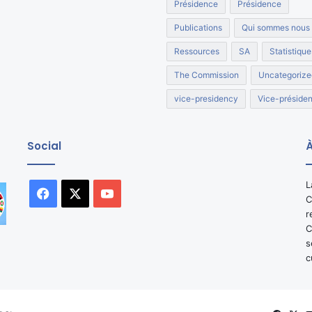
Présidence
Présidence
Publications
Qui sommes nous
Ressources
SA
Statistique
The Commission
Uncategorize
vice-presidency
Vice-préside
Social
À
L
Facebook
X
YouTube
C
r
C
s
c