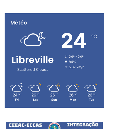
Météo
24
℃
Libreville
24º - 24º
84%
5.37 km/h
Scattered Clouds
24
26
26
26
26
℃
℃
℃
℃
℃
Fri
Sat
Sun
Mon
Tue