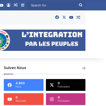
book
YouTube
Log In
Random Article
Sidebar
Search
for
Facebook
X
YouTube
Random Articl
Suivez Nous
4,800
0
Fans
Followers
0
0
Abonnés
Followers