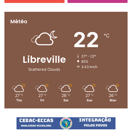
Météo
22
℃
Libreville
27º - 22º
85%
3.43 km/h
Scattered Clouds
27
27
26
27
26
℃
℃
℃
℃
℃
Thu
Fri
Sat
Sun
Mon