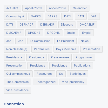
Actualité
Appel d'offre
Appel d'offre
Calendrier
Communiqué
DAPPS
DAPPS
DATI
DATI
DATI
DATI
DERNADR
DERNADR
Discours
DMCAEMF
DMCAEMF
DPGDHS
DPGDHS
Emploi
Emploi
Job
Job
La Commission
Le Président
News
Non classifié(e)
Partenaires
Pays Membres
Presentation
Presidencia
Presidency
Press release
Programmes
Présentation
Présidence
Présidence
Publications
Qui sommes nous
Ressources
SA
Statistiques
The Commission
Uncategorized
vice-presidency
Vice-présidence
Connexion