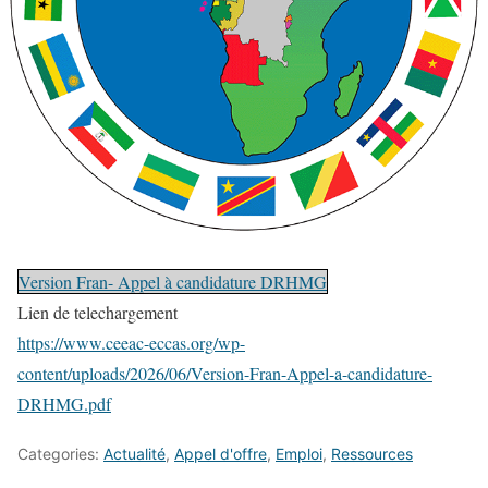
Version Fran- Appel à candidature DRHMG
Lien de telechargement
https://www.ceeac-eccas.org/wp-
content/uploads/2026/06/Version-Fran-Appel-a-candidature-
DRHMG.pdf
Categories:
Actualité
,
Appel d'offre
,
Emploi
,
Ressources