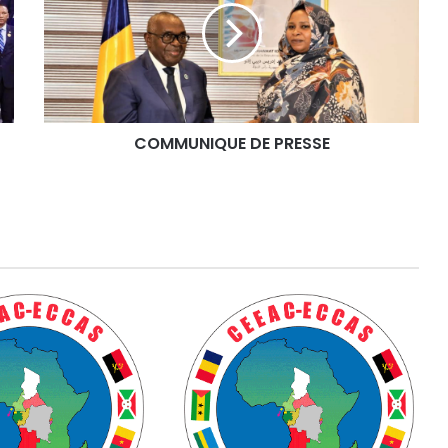
M
U
N
I
Q
U
COMMUNIQUE DE PRESSE
E
D
E
P
R
E
S
S
E