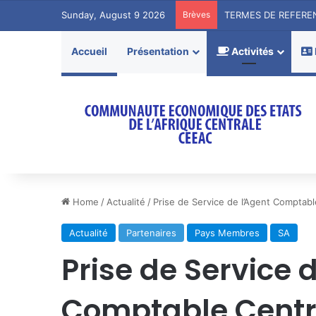
Sunday, August 9 2026
Brèves
Accueil
Présentation
Activités
Home
/
Actualité
/
Prise de Service de l’Agent Comptab
Actualité
Partenaires
Pays Membres
SA
Prise de Service 
Comptable Centr