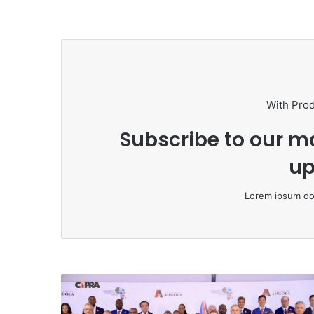
With Pro
Subscribe to our ma
up
Lorem ipsum dol
P
a
r