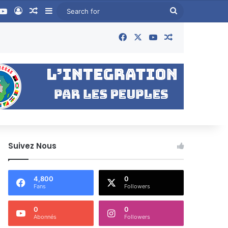
book
YouTube
Log In
Random Article
Sidebar
Search
for
Facebook
X
YouTube
Random Articl
Suivez Nous
4,800
0
Fans
Followers
0
0
Abonnés
Followers