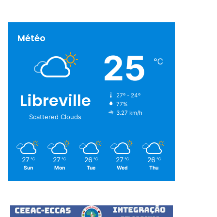
Météo
25
℃
Libreville
27º - 24º
77%
3.27 km/h
Scattered Clouds
27
27
26
27
26
℃
℃
℃
℃
℃
Sun
Mon
Tue
Wed
Thu