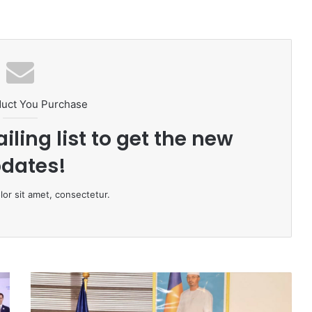
duct You Purchase
iling list to get the new
dates!
or sit amet, consectetur.
C
O
M