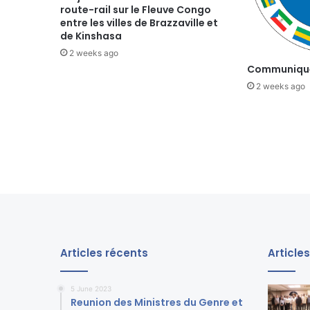
1
route-rail sur le Fleuve Congo
7
entre les villes de Brazzaville et
de Kinshasa
è
m
2 weeks ago
e
Communiqué
S
2 weeks ago
o
m
m
e
t
d
’
A
f
f
a
Articles récents
Article
i
r
e
5 June 2023
s
Reunion des Ministres du Genre et