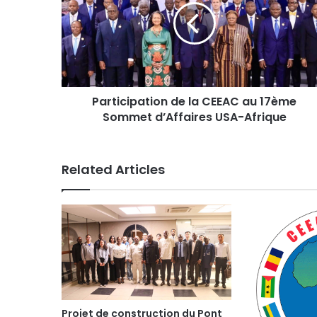
t
i
c
i
p
a
Participation de la CEEAC au 17ème
t
Sommet d’Affaires USA-Afrique
i
o
n
d
Related Articles
e
l
a
C
E
E
A
C
a
u
Projet de construction du Pont