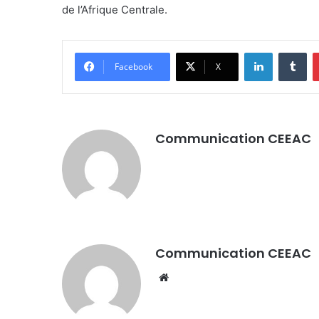
de l’Afrique Centrale.
LinkedIn
Tumblr
Facebook
X
Communication CEEAC
Communication CEEAC
We
bsi
te