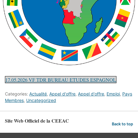
17.05.2026 VF TDR BUREAU ETUDES ESPAGNOL
Categories:
Actualité
,
Appel d'offre
,
Appel d'offre
,
Emploi
,
Pays
Membres
,
Uncategorized
Site Web Officiel de la CEEAC
Back to top