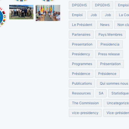
e
DPGDHS
DPGDHS
Emploi
l
Emploi
Job
Job
La Co
a
C
Le Président
News
Non cla
E
Partenaires
Pays Membres
E
A
Presentation
Presidencia
C
Presidency
Press release
Programmes
Présentation
Présidence
Présidence
Publications
Qui sommes nous
Ressources
SA
Statistique
The Commission
Uncategorize
vice-presidency
Vice-préside