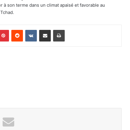
ler à son terme dans un climat apaisé et favorable au
Tchad.
Pinterest
Reddit
VKontakte
Share via Email
Print