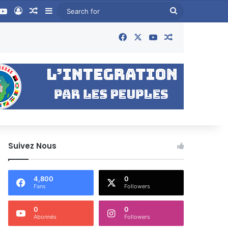
book
YouTube
Log In
Random Article
Sidebar
Search
for
Facebook
X
YouTube
Random Articl
Suivez Nous
4,800
0
Fans
Followers
0
0
Abonnés
Followers