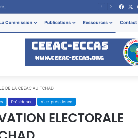
Face
X
resse
La Commission
Publications
Ressources
Contact
LE DE LA CEEAC AU TCHAD
es
Présidence
Vice-présidence
VATION ELECTORALE
TCHAD