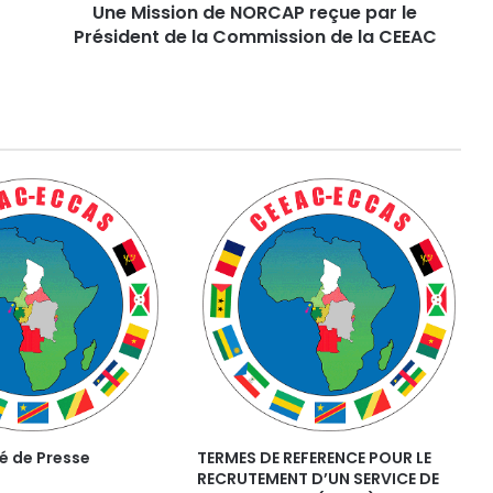
Une Mission de NORCAP reçue par le
n
Président de la Commission de la CEEAC
d
e
N
O
R
C
A
P
r
e
ç
u
e
p
a
r
l
e
P
 de Presse
TERMES DE REFERENCE POUR LE
r
RECRUTEMENT D’UN SERVICE DE