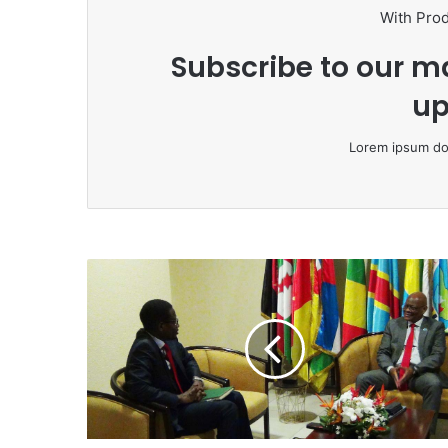
With Pro
Subscribe to our ma
up
Lorem ipsum dol
C
E
E
A
C
-
B
A
D