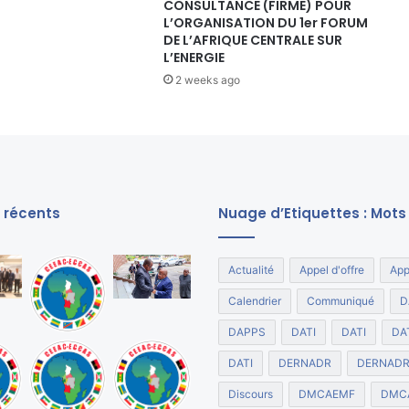
é
CONSULTANCE (FIRME) POUR
L’ORGANISATION DU 1er FORUM
s
DE L’AFRIQUE CENTRALE SUR
i
L’ENERGIE
d
e
2 weeks ago
n
t
d
e
l
a
s récents
Nuage d’Etiquettes : Mots
C
o
m
Actualité
Appel d'offre
App
m
i
Calendrier
Communiqué
D
s
s
DAPPS
DATI
DATI
DA
i
DATI
DERNADR
DERNAD
o
n
Discours
DMCAEMF
DMC
d