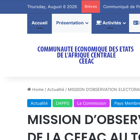
Thursday, August 6 2026
Brèves
Communiqué de P
Accueil
Présentation
Activités
Home
/
Actualité
/
MISSION D’OBSERVATION ELECTORA
Actualité
DAPPS
La Commission
Pays Membr
MISSION D’OBSER
DE LA CEEAC AU 