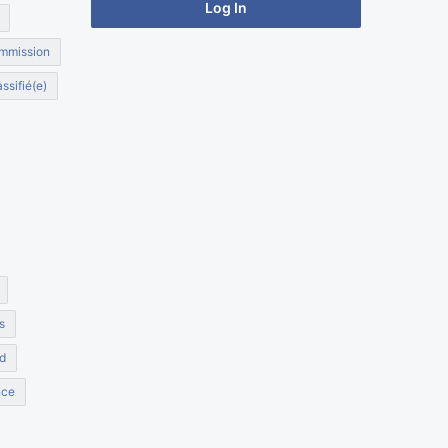
Log In
mmission
ssifié(e)
s
d
nce