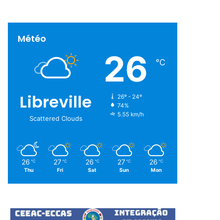
Météo
26
℃
Libreville
26º - 24º
74%
5.55 km/h
Scattered Clouds
26
27
26
27
26
℃
℃
℃
℃
℃
Thu
Fri
Sat
Sun
Mon