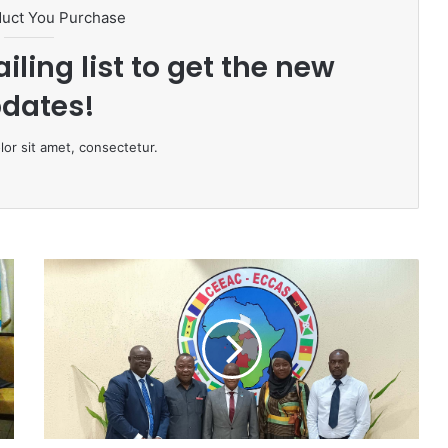
duct You Purchase
iling list to get the new
dates!
or sit amet, consectetur.
U
n
e
M
i
s
s
i
o