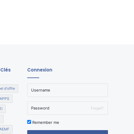
 Clés
Connexion
el d'offre
APPS
Forget?
TI
R
Remember me
AEMF