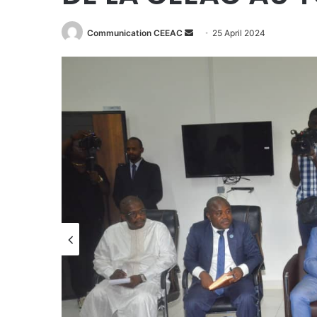
Communication CEEAC
S
25 April 2024
e
n
d
a
n
e
m
a
i
l