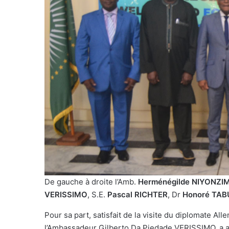
De gauche à droite l’Amb.
Herménégilde NIYONZI
VERISSIMO
, S.E.
Pascal
RICHTER
, Dr
Honoré TA
Pour sa part, satisfait de la visite du diplomate A
l’Ambassadeur Gilberto Da Piedade VERISSIMO, a a