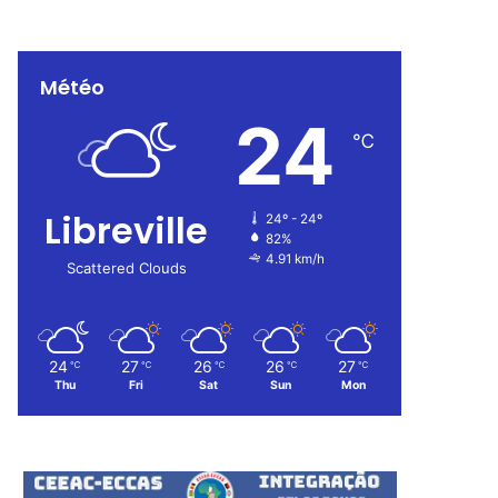
Météo
24
℃
Libreville
24º - 24º
82%
4.91 km/h
Scattered Clouds
24
27
26
26
27
℃
℃
℃
℃
℃
Thu
Fri
Sat
Sun
Mon