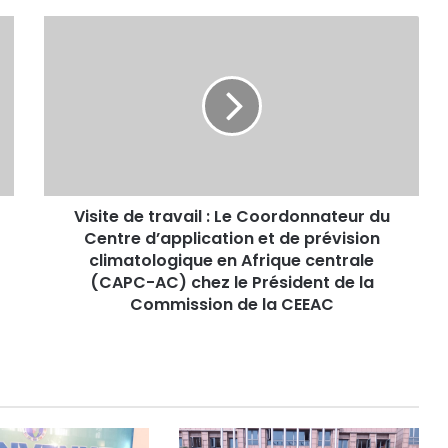
Visite
de
travail
:
Le
Coordonnateur
du
Centre
d’application
Visite de travail : Le Coordonnateur du
et
de
Centre d’application et de prévision
prévision
climatologique en Afrique centrale
climatologique
(CAPC-AC) chez le Président de la
en
Commission de la CEEAC
Afrique
centrale
(CAPC-
AC)
chez
le
Président