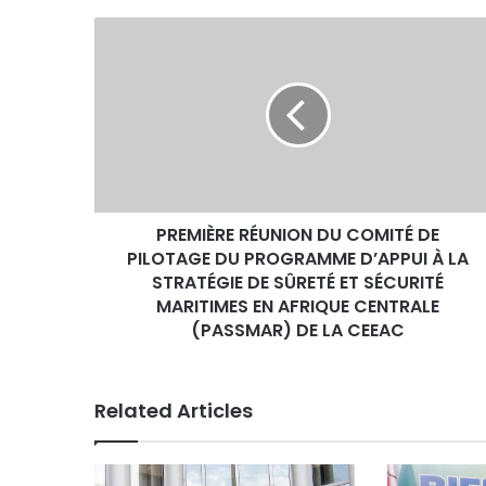
PREMIÈRE
RÉUNION
DU
COMITÉ
DE
PILOTAGE
DU
PROGRAMME
D’APPUI
PREMIÈRE RÉUNION DU COMITÉ DE
À
LA
PILOTAGE DU PROGRAMME D’APPUI À LA
STRATÉGIE
STRATÉGIE DE SÛRETÉ ET SÉCURITÉ
DE
MARITIMES EN AFRIQUE CENTRALE
SÛRETÉ
(PASSMAR) DE LA CEEAC
ET
SÉCURITÉ
MARITIMES
Related Articles
EN
AFRIQUE
CENTRALE
(PASSMAR)