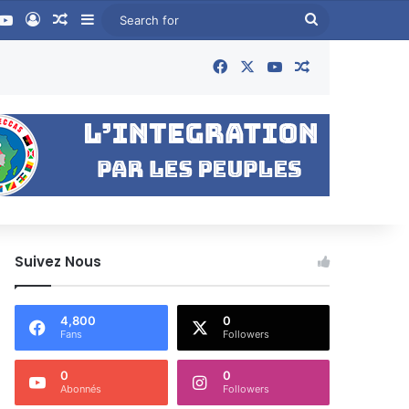
ook
YouTube
Log In
Random Article
Sidebar
Search
for
Facebook
X
YouTube
Random Articl
Suivez Nous
4,800
0
Fans
Followers
0
0
Abonnés
Followers