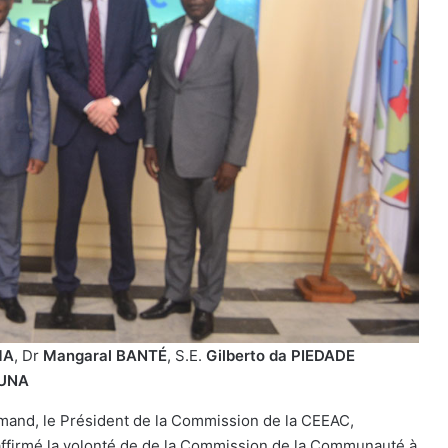
MA
, Dr
Mangaral BANTÉ
, S.E.
Gilberto da PIEDADE
BUNA
llemand, le Président de la Commission de la CEEAC,
ffirmé la volonté de de la Commission de la Communauté à