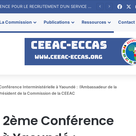
Faceb
X
RECRUTEMENT D’UN CONSULTANT (FIRME) POUR L’ORGANISATION DU 1er FORUM DE L’AFRIQUE CENTRALE SUR LES ENERGIES RENOUVELABLES à LUANDA (ANGOLA)
La Commission
Publications
Ressources
Contact
Conférence Interministérielle à Yaoundé : l’Ambassadeur de la
 Président de la Commission de la CEEAC
a 2ème Conférence