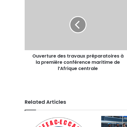
Ouverture
des
travaux
préparatoires
à
la
première
conférence
maritime
Ouverture des travaux préparatoires à
de
l’Afrique
la première conférence maritime de
centrale
l’Afrique centrale
Related Articles