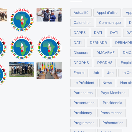
Actualité
Appel d'offre
App
Calendrier
Communiqué
D
DAPPS
DATI
DATI
DA
DATI
DERNADR
DERNAD
Discours
DMCAEMF
DMC
DPGDHS
DPGDHS
Emploi
Emploi
Job
Job
La Co
Le Président
News
Non cla
Partenaires
Pays Membres
Presentation
Presidencia
Presidency
Press release
Programmes
Présentation