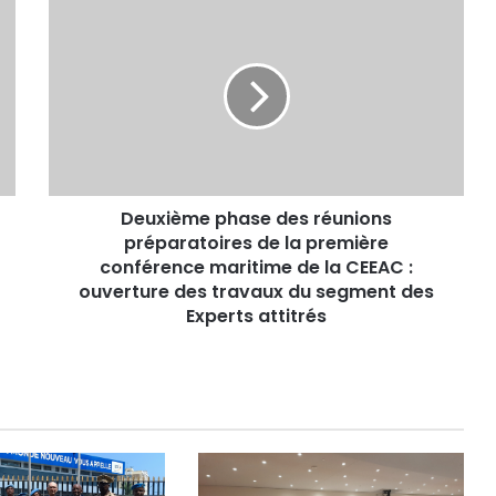
Deuxième
phase
des
réunions
préparatoires
de
la
première
conférence
Deuxième phase des réunions
maritime
de
préparatoires de la première
la
conférence maritime de la CEEAC :
CEEAC :
ouverture des travaux du segment des
ouverture
Experts attitrés
des
travaux
du
segment
des
Experts
attitrés