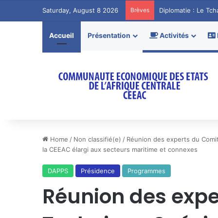
Saturday, August 8 2026
Brèves
Diplomatie : Le Tc
Accueil
Présentation
Activités
Home
/
Non classifié(e)
/
Réunion des experts du Comité
la CEEAC élargi aux secteurs maritime et connexes
DAPPS
Présidence
Programmes
Réunion des expe