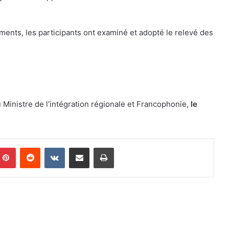
nts, les participants ont examiné et adopté le relevé des
 Ministre de l’intégration régionale et Francophonie,
le
mblr
Pinterest
Reddit
VKontakte
Share via Email
Print