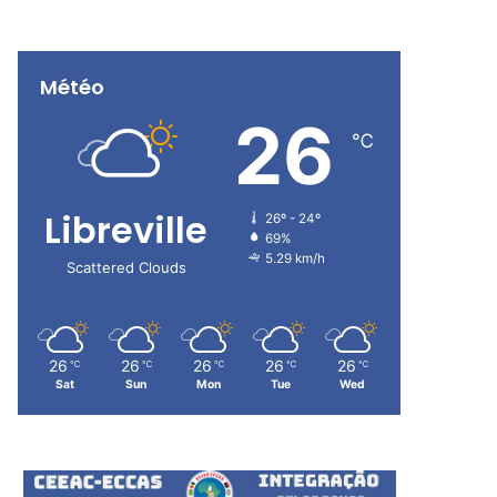
Météo
26
℃
Libreville
26º - 24º
69%
5.29 km/h
Scattered Clouds
26
26
26
26
26
℃
℃
℃
℃
℃
Sat
Sun
Mon
Tue
Wed