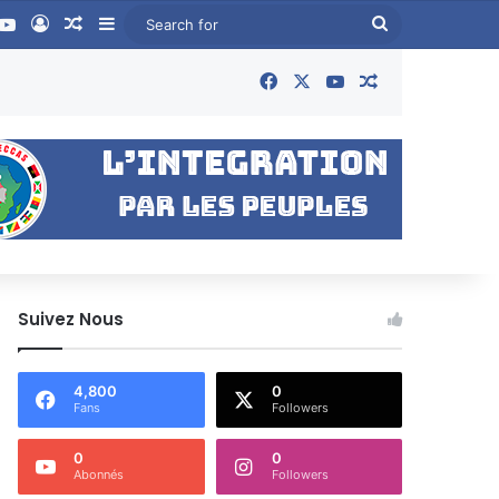
ook
YouTube
Log In
Random Article
Sidebar
Search
for
Facebook
X
YouTube
Random Articl
Suivez Nous
4,800
0
Fans
Followers
0
0
Abonnés
Followers