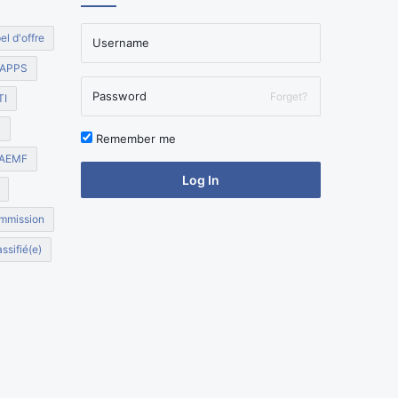
el d'offre
APPS
Forget?
TI
R
Remember me
AEMF
Log In
mmission
ssifié(e)