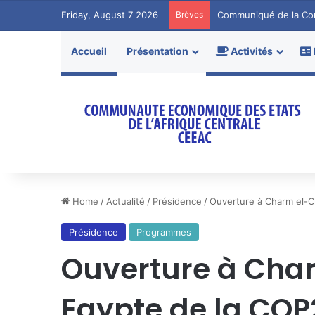
Friday, August 7 2026
Brèves
Accueil
Présentation
Activités
Home
/
Actualité
/
Présidence
/
Ouverture à Charm el-C
Présidence
Programmes
Ouverture à Cha
Egypte de la COP