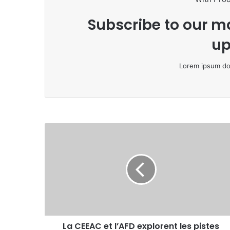
Subscribe to our ma
up
Lorem ipsum dol
La
CEEAC
et
l’AFD
explorent
les
pistes
propices
au
La CEEAC et l’AFD explorent les pistes
renforcement