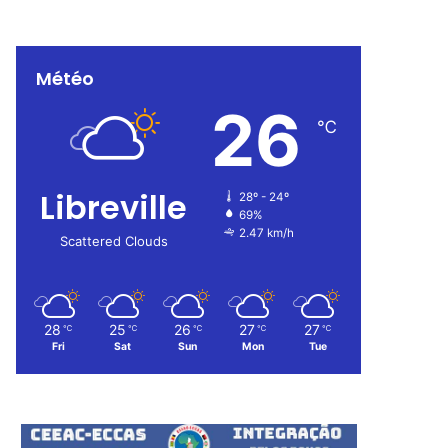
Météo
26
℃
Libreville
28º - 24º
69%
2.47 km/h
Scattered Clouds
28
25
26
27
27
℃
℃
℃
℃
℃
Fri
Sat
Sun
Mon
Tue