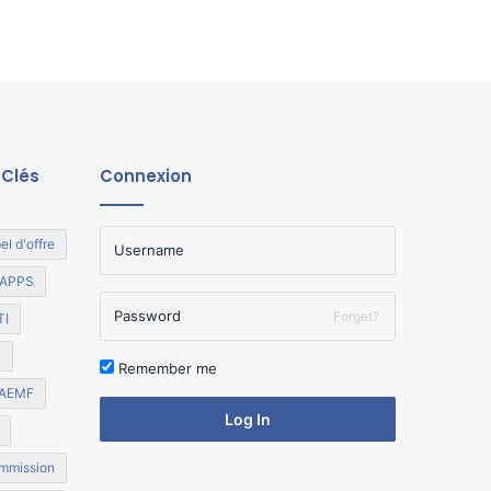
 Clés
Connexion
el d'offre
APPS
Forget?
TI
R
Remember me
AEMF
Log In
mmission