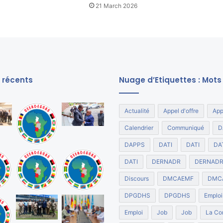
21 March 2026
s récents
Nuage d’Etiquettes : Mots
Actualité
Appel d'offre
App
Calendrier
Communiqué
D
DAPPS
DATI
DATI
DA
DATI
DERNADR
DERNAD
Discours
DMCAEMF
DMC
DPGDHS
DPGDHS
Emploi
Emploi
Job
Job
La Co