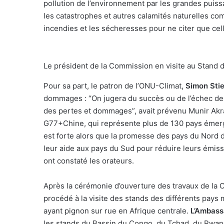
pollution de l’environnement par les grandes puis
les catastrophes et autres calamités naturelles com
incendies et les sécheresses pour ne citer que cell
Le président de la Commission en visite au Stand 
Pour sa part, le patron de l’ONU-Climat,
Simon Stie
dommages : “On jugera du succès ou de l’échec de 
des pertes et dommages”, avait prévenu Munir Akr
G77+Chine, qui représente plus de 130 pays émer
est forte alors que la promesse des pays du Nord de
leur aide aux pays du Sud pour réduire leurs émiss
ont constaté les orateurs.
Après la cérémonie d’ouverture des travaux de la 
procédé à la visite des stands des différents pay
ayant pignon sur rue en Afrique centrale.
L’Ambass
les stands du Bassin du Congo, du Tchad, du Rwan