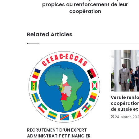
de
propices au renforcement de leur
leur
coopération
coopération
Related Articles
Vers le renf
coopération
de Russie et
24 March 20
RECRUTEMENT D’UN EXPERT
ADMINISTRATIF ET FINANCIER