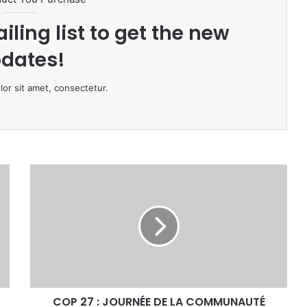
iling list to get the new
dates!
or sit amet, consectetur.
COP
27
:
JOURNÉE
DE
LA
COMMUNAUTÉ
ÉCONOMIQUE
DES
COP 27 : JOURNÉE DE LA COMMUNAUTÉ
ÉTATS