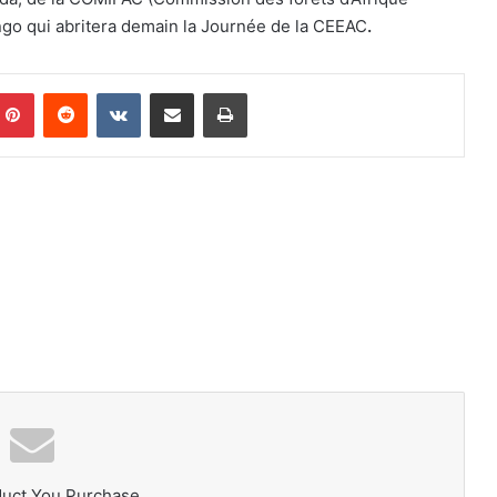
go qui abritera demain la Journée de la CEEAC
.
mblr
Pinterest
Reddit
VKontakte
Share via Email
Print
duct You Purchase