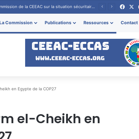
Faceb
X
Communiqué de la Commission de la CEEAC sur la situation sécuritaire en RCA
La Commission
Publications
Ressources
Contact
heikh en Egypte de la COP27
rm el-Cheikh en
27