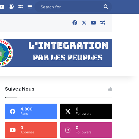
ook
YouTube
Log In
Random Article
Sidebar
Search
for
Facebook
X
YouTube
Random Articl
Suivez Nous
4,800
0
Fans
Followers
0
0
Abonnés
Followers