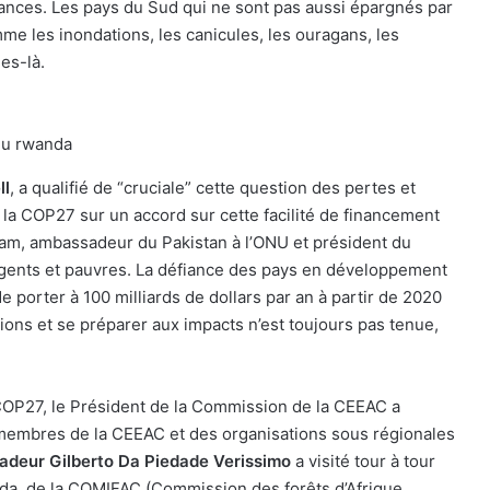
sances. Les pays du Sud qui ne sont pas aussi épargnés par
me les inondations, les canicules, les ouragans, les
es-là.
du rwanda
ll
, a qualifié de “cruciale” cette question des pertes et
la COP27 sur un accord sur cette facilité de financement
am, ambassadeur du Pakistan à l’ONU et président du
gents et pauvres. La défiance des pays en développement
 porter à 100 milliards de dollars par an à partir de 2020
ions et se préparer aux impacts n’est toujours pas tenue,
COP27, le Président de la Commission de la CEEAC a
s membres de la CEEAC et des organisations sous régionales
adeur Gilberto Da Piedade Verissimo
a visité tour à tour
da, de la COMIFAC (Commission des forêts d’Afrique