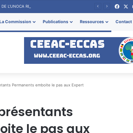
Faceb
X
LE NOUVEAU PATRON DE L’UNOCA REÇU PAR LE PRESIDENT DE LA COMMISSION DE LA LA CEEAC
La Commission
Publications
Ressources
Contact
tants Permanents emboite le pas aux Expert
présentants
ite le pas aux