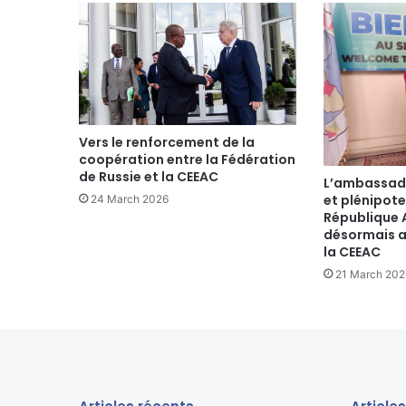
du
25
juillet
2022
Vers le renforcement de la
coopération entre la Fédération
de Russie et la CEEAC
L’ambassadr
et plénipote
24 March 2026
République 
désormais a
la CEEAC
21 March 202