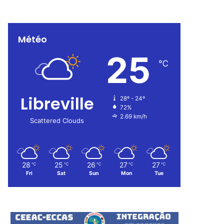
Météo
25
℃
Libreville
28º - 24º
72%
2.69 km/h
Scattered Clouds
28
25
26
27
27
℃
℃
℃
℃
℃
Fri
Sat
Sun
Mon
Tue