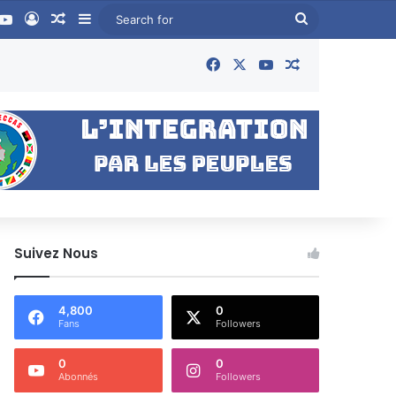
ook
YouTube
Log In
Random Article
Sidebar
Search
for
Facebook
X
YouTube
Random Articl
Suivez Nous
4,800
0
Fans
Followers
0
0
Abonnés
Followers