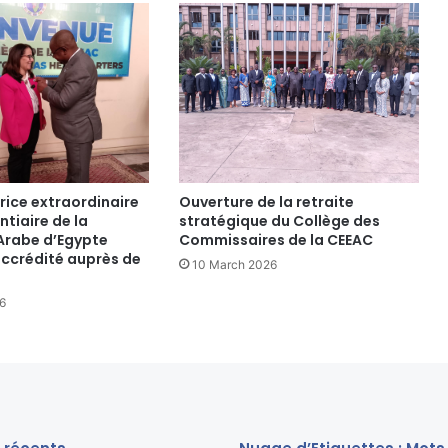
juillet
2022
ice extraordinaire
Ouverture de la retraite
ntiaire de la
stratégique du Collège des
Arabe d’Egypte
Commissaires de la CEEAC
ccrédité auprès de
10 March 2026
6