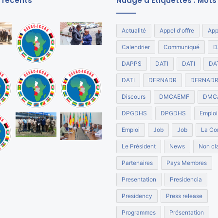
s récents
Nuage d’Etiquettes : Mots
Actualité
Appel d'offre
App
Calendrier
Communiqué
D
DAPPS
DATI
DATI
DA
DATI
DERNADR
DERNAD
Discours
DMCAEMF
DMC
DPGDHS
DPGDHS
Emploi
Emploi
Job
Job
La Co
Le Président
News
Non cla
Partenaires
Pays Membres
Presentation
Presidencia
Presidency
Press release
Programmes
Présentation