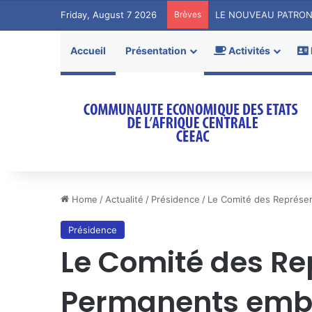
Friday, August 7 2026
Brèves
Accueil
Présentation
Activités
Home
/
Actualité
/
Présidence
/
Le Comité des Représen
Présidence
Le Comité des Re
Permanents embo