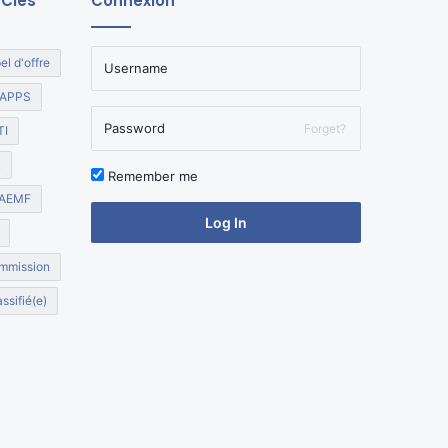
 Clés
Connexion
el d'offre
APPS
Forget?
TI
R
Remember me
AEMF
Log In
mmission
ssifié(e)