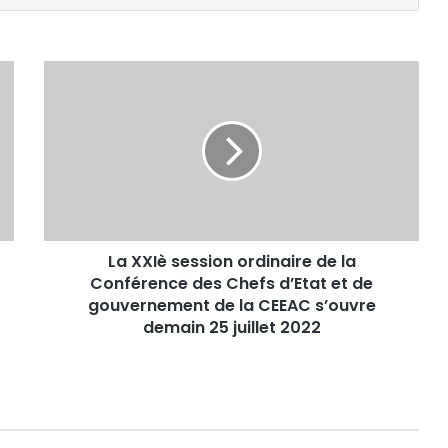
La
XXIè
session
ordinaire
de
la
Conférence
des
Chefs
La XXIè session ordinaire de la
d’Etat
et
Conférence des Chefs d’Etat et de
de
gouvernement de la CEEAC s’ouvre
gouvernement
demain 25 juillet 2022
de
la
CEEAC
s’ouvre
demain
25